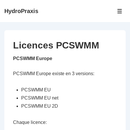
↓
HydroPraxis
passer
ME
au
contenu
principal
Licences PCSWMM
PCSWMM Europe
PCSWMM Europe existe en 3 versions:
PCSWMM EU
PCSWMM EU net
PCSWMM EU 2D
Chaque licence: